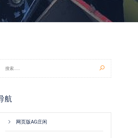
导航
网页版AG庄闲