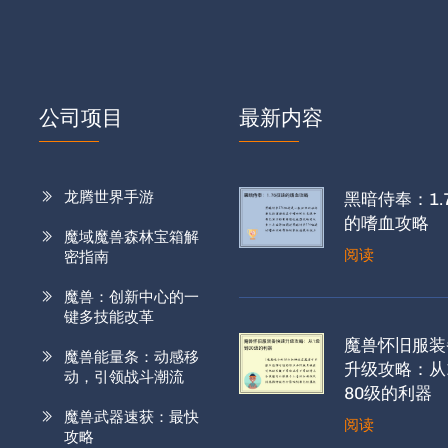
公司项目
最新内容
龙腾世界手游
黑暗侍奉：1.
的嗜血攻略
魔域魔兽森林宝箱解
阅读
密指南
魔兽：创新中心的一
键多技能改革
魔兽怀旧服装
魔兽能量条：动感移
升级攻略：从
动，引领战斗潮流
80级的利器
魔兽武器速获：最快
阅读
攻略