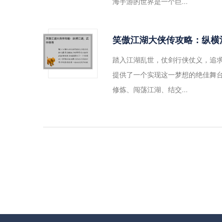
海手游的世界是一个巨...
笑傲江湖大侠传攻略：纵横
踏入江湖乱世，仗剑行侠仗义，追
提供了一个实现这一梦想的绝佳舞
修炼、闯荡江湖、结交...