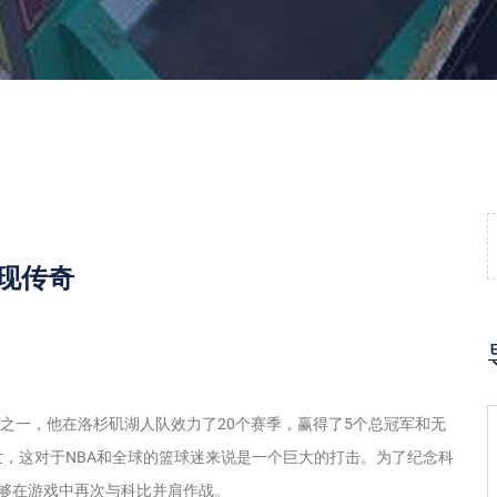
再现传奇
大的球员之一，他在洛杉矶湖人队效力了20个赛季，赢得了5个总冠军和无
去世，这对于NBA和全球的篮球迷来说是一个巨大的打击。为了纪念科
家能够在游戏中再次与科比并肩作战。