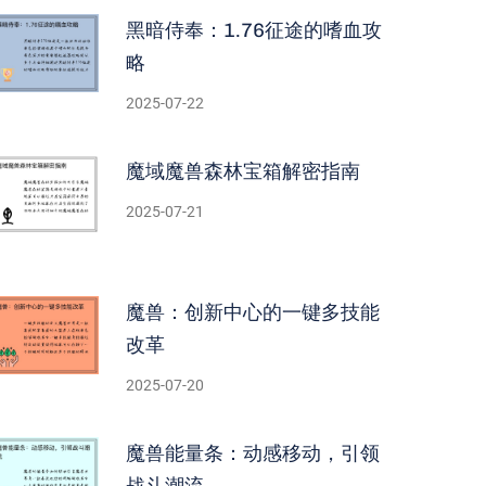
黑暗侍奉：1.76征途的嗜血攻
略
2025-07-22
魔域魔兽森林宝箱解密指南
2025-07-21
魔兽：创新中心的一键多技能
改革
2025-07-20
魔兽能量条：动感移动，引领
战斗潮流