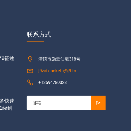
联系方式
76征途
清镇市励晕仙境318号
j9zaixiankefu@j9.fo
+13594780028
备快速
1级到